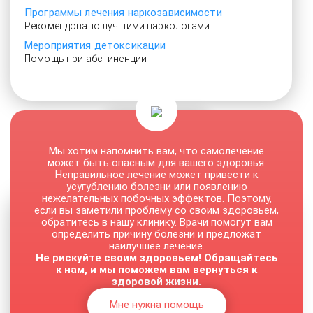
Программы лечения наркозависимости
Рекомендовано лучшими наркологами
Мероприятия детоксикации
Помощь при абстиненции
От 3500 руб.
Мы хотим напомнить вам, что самолечение
может быть опасным для вашего здоровья.
Неправильное лечение может привести к
усугублению болезни или появлению
нежелательных побочных эффектов. Поэтому,
если вы заметили проблему со своим здоровьем,
обратитесь в нашу клинику. Врачи помогут вам
определить причину болезни и предложат
наилучшее лечение.
Не рискуйте своим здоровьем! Обращайтесь
к нам, и мы поможем вам вернуться к
здоровой жизни.
Мне нужна помощь