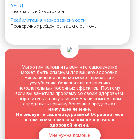
УБОД
Безопасно и без стресса
Реабилитация наркозависимости
Проверенные ребцентры вашего региона
От 3500 руб.
Мы хотим напомнить вам, что самолечение
может быть опасным для вашего здоровья.
Неправильное лечение может привести к
усугублению болезни или появлению
нежелательных побочных эффектов. Поэтому,
если вы заметили проблему со своим здоровьем,
обратитесь в нашу клинику. Врачи помогут вам
определить причину болезни и предложат
наилучшее лечение.
Не рискуйте своим здоровьем! Обращайтесь
к нам, и мы поможем вам вернуться к
здоровой жизни.
Мне нужна помощь