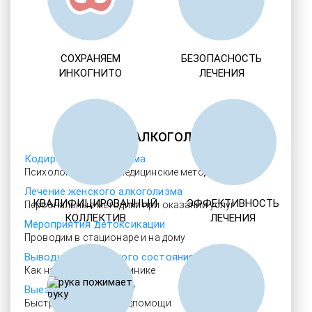
СОХРАНЯЕМ
БЕЗОПАСНОСТЬ
ИНКОГНИТО
ЛЕЧЕНИЯ
ЛЕЧЕНИЕ АЛКОГОЛИЗМА
Кодировка алкоголизма
Психологические и медицинские методы
Лечение женского алкоголизма
КВАЛИФИЦИРОВАННЫЙ
ЭФФЕКТИВНОСТЬ
Персональные методики при оказании услуг
КОЛЛЕКТИВ
ЛЕЧЕНИЯ
Мероприятия детоксикации
Проводим в стационаре и на дому
Выводим из запойного состояния
Как на дому, так и в клинике
Выезд нарколога 24/7
Быстрое прибытие медпомощи