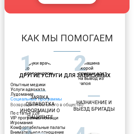
КАК МЫ ПОМОГАЕМ
1
2
ДРУГИЕ УСЛУГИ ДЛЯ ЗАВИСИМЫХ
Опытные медики
Услуги адвоката
Лудомания
ЗАЯВКА,
Социальные программы
НАЗНАЧЕНИЕ И
ОБРАБОТКА
Возвращение больного в общество
ВЫЕЗД БРИГАДЫ
ИНФОРМАЦИИ О
По статье 228
ПАЦИЕНТЕ
VIP программы помощи
Игромания
Комфортабельные палаты
Внимательное отношение