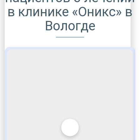
в клинике «Оникс» в
Вологде
НАРКОЛОГИЧЕСКАЯ ПОМОЩЬ
Помощь при алкоголизме
Полный отказ от алкоголя
Кодирование на дому
Проведение процедуры на дому
Бесплатные консультации
Индивидуальная работа по заявке
Мотивация на лечение наркозависимости
Квалифицированные психологи с даром убеждения
Вытрезвитель
Вытрезвление в стационаре