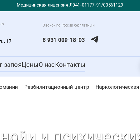
Медицинская лицензия Л041-01177-91/00561129
но
Звонок по России бесплатный
8 931 009-18-03
. , 17
т запоя
Цены
О нас
Контакты
комании
Реабилитационный центр
Наркологическая
нойи и психически