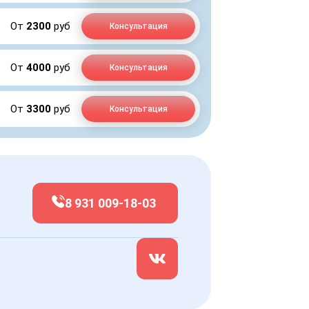
От
2300
руб
Консультация
От
4000
руб
Консультация
От
3300
руб
Консультация
8 931 009-18-03