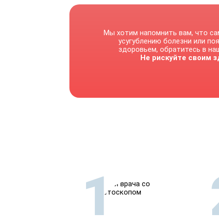
Мы хотим напомнить вам, что са
усугублению болезни или по
здоровьем, обратитесь в наш
Не рискуйте своим з
1