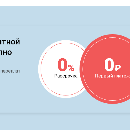
нтной
пно
0
0
%
₽
 переплат
Рассрочка
Первый плате