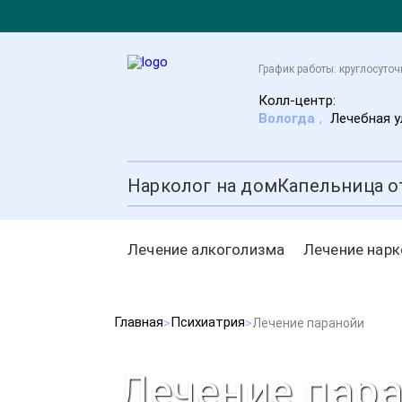
График работы: круглосуточ
Колл-центр:
Вологда
,
Лечебная ул
Нарколог на дом
Капельница о
Лечение алкоголизма
Лечение нар
Главная
Психиатрия
Лечение паранойи
Лечение пара