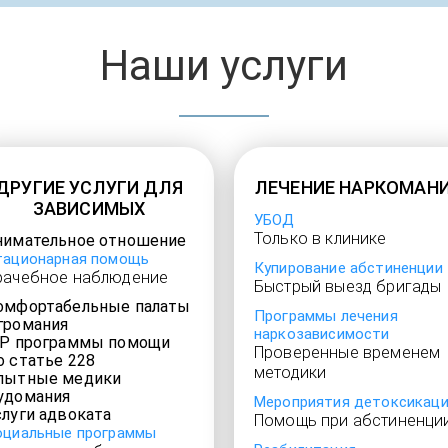
Наши услуги
ДРУГИЕ УСЛУГИ ДЛЯ
ЛЕЧЕНИЕ НАРКОМАН
ЗАВИСИМЫХ
УБОД
Только в клинике
нимательное отношение
тационарная помощь
Купирование абстиненции
рачебное наблюдение
Быстрый выезд бригады
омфортабельные палаты
Программы лечения
громания
наркозависимости
IP программы помощи
Проверенные временем
о статье 228
методики
пытные медики
удомания
Мероприятия детоксикац
слуги адвоката
Помощь при абстиненци
оциальные программы