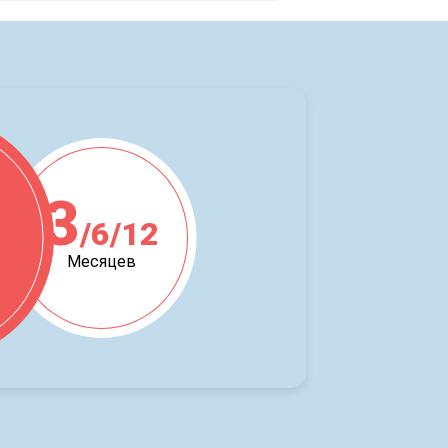
3
/6/12
ж
Месяцев