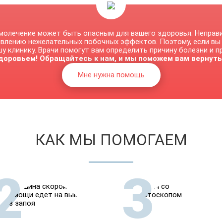
молечение может быть опасным для вашего здоровья. Неправ
явлению нежелательных побочных эффектов. Поэтому, если вы
у клинику. Врачи помогут вам определить причину болезни и 
доровьем! Обращайтесь к нам, и мы поможем вам вернуть
Мне нужна помощь
КАК МЫ ПОМОГАЕМ
2
3