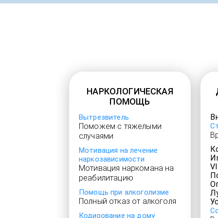
НАРКОЛОГИЧЕСКАЯ
ПОМОЩЬ
В
Вытрезвитель
Поможем с тяжелыми
С
В
случаями
К
Мотивация на лечение
И
наркозависимости
V
Мотивация наркомана на
П
реабилитацию
О
Помощь при алкоголизме
Л
Полный отказ от алкоголя
У
С
Кодирование на дому