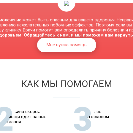
молечение может быть опасным для вашего здоровья. Неправ
явлению нежелательных побочных эффектов. Поэтому, если вы
у клинику. Врачи помогут вам определить причину болезни и 
доровьем! Обращайтесь к нам, и мы поможем вам вернуть
Мне нужна помощь
КАК МЫ ПОМОГАЕМ
2
3