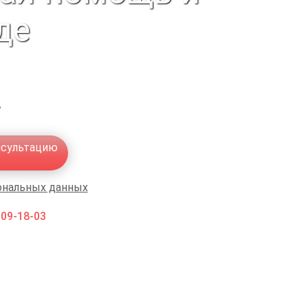
де
,
нсультацию
ональных данных
009-18-03