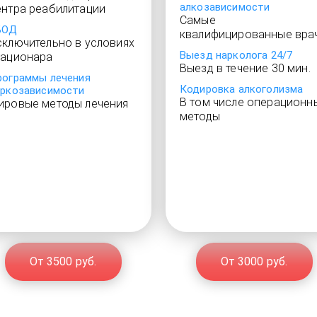
алкозависимости
ентра реабилитации
Самые
БОД
квалифицированные вра
сключительно в условиях
Выезд нарколога 24/7
тационара
Выезд в течение 30 мин.
рограммы лечения
Кодировка алкоголизма
аркозависимости
В том числе операционн
ировые методы лечения
методы
От 3500 руб.
От 3000 руб.