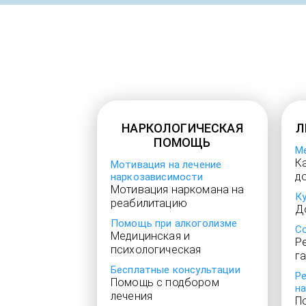
НАРКОЛОГИЧЕСКАЯ
Л
ПОМОЩЬ
М
Ка
Мотивация на лечение
д
наркозависимости
Мотивация наркомана на
К
реабилитацию
Д
Помощь при алкоголизме
С
Медицинская и
Р
психологическая
г
Бесплатные консультации
Р
Помощь с подбором
н
лечения
П