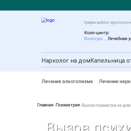
График работы: круглосуточ
Колл-центр:
Вологда
,
Лечебная ул
Нарколог на дом
Капельница о
Лечение алкоголизма
Лечение нар
Главная
Психиатрия
Вызов психиатра на дом
Вызов психи