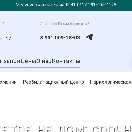
Медицинская лицензия Л041-01177-91/00561129
но
Звонок по России бесплатный
8 931 009-18-03
. , 17
т запоя
Цены
О нас
Контакты
комании
Реабилитационный центр
Наркологическая
атра на дом: сроч