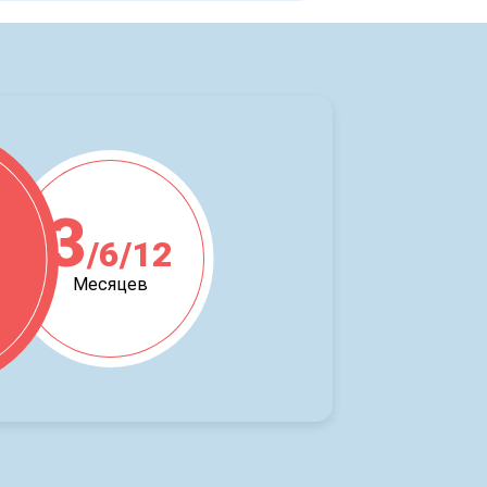
3
/6/12
ж
Месяцев