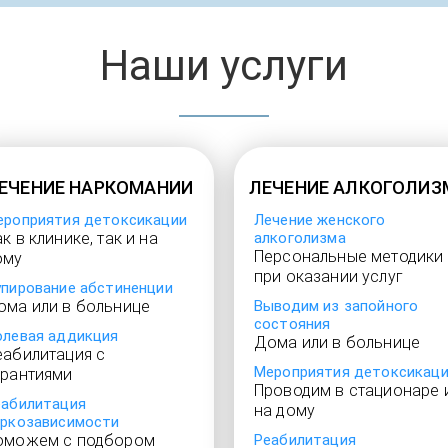
Наши услуги
ЕЧЕНИЕ НАРКОМАНИИ
ЛЕЧЕНИЕ АЛКОГОЛИЗ
ероприятия детоксикации
Лечение женского
к в клинике, так и на
алкоголизма
Персональные методики
ому
при оказании услуг
упирование абстиненции
ома или в больнице
Выводим из запойного
состояния
олевая аддикция
Дома или в больнице
еабилитация с
Мероприятия детоксикац
арантиями
Проводим в стационаре 
еабилитация
на дому
аркозависимости
оможем с подбором
Реабилитация