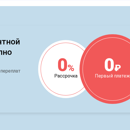
нтной
пно
0
0
%
₽
 переплат
Рассрочка
Первый плате