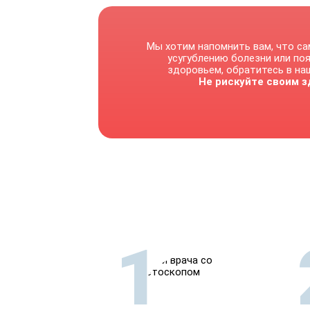
Мы хотим напомнить вам, что са
усугублению болезни или по
здоровьем, обратитесь в наш
Не рискуйте своим з
1