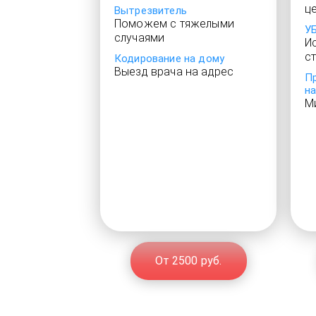
ц
Вытрезвитель
Поможем с тяжелыми
У
случаями
И
с
Кодирование на дому
Выезд врача на адрес
П
н
М
От 2500 руб.