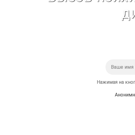
д
Нажимая на кноп
Анонимн