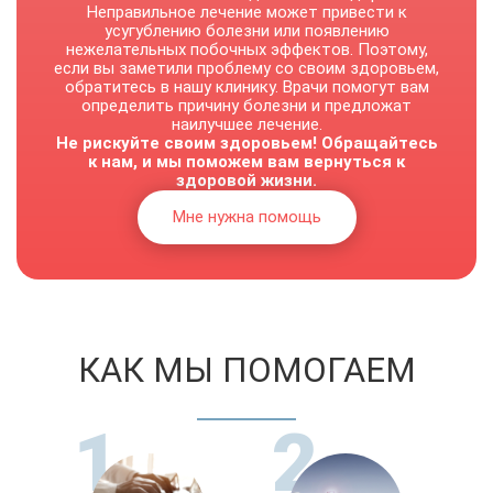
Неправильное лечение может привести к
усугублению болезни или появлению
нежелательных побочных эффектов. Поэтому,
если вы заметили проблему со своим здоровьем,
обратитесь в нашу клинику. Врачи помогут вам
определить причину болезни и предложат
наилучшее лечение.
Не рискуйте своим здоровьем! Обращайтесь
к нам, и мы поможем вам вернуться к
здоровой жизни.
Мне нужна помощь
КАК МЫ ПОМОГАЕМ
1
2