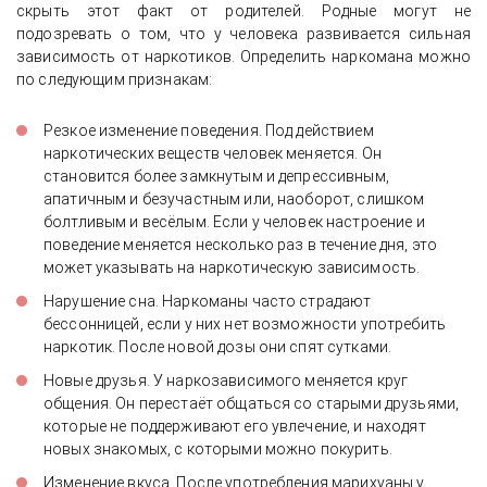
скрыть этот факт от родителей. Родные могут не
подозревать о том, что у человека развивается сильная
зависимость от наркотиков. Определить наркомана можно
по следующим признакам:
Резкое изменение поведения. Под действием
наркотических веществ человек меняется. Он
становится более замкнутым и депрессивным,
апатичным и безучастным или, наоборот, слишком
болтливым и весёлым. Если у человек настроение и
поведение меняется несколько раз в течение дня, это
может указывать на наркотическую зависимость.
Нарушение сна. Наркоманы часто страдают
бессонницей, если у них нет возможности употребить
наркотик. После новой дозы они спят сутками.
Новые друзья. У наркозависимого меняется круг
общения. Он перестаёт общаться со старыми друзьями,
которые не поддерживают его увлечение, и находят
новых знакомых, с которыми можно покурить.
Изменение вкуса. После употребления марихуаны у